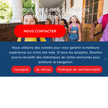
Vous avez des questions
complémentaires ?
NOUS CONTACTER
Nous utilisons des cookies pour vous garantir la meilleure
expérience sur notre site web. Si vous les acceptez, Resofeu
pourra recueillir des statistiques de visites anonymes pour
améliorer la navigation.
J'accepte
Je refuse
Politique de confidentialité